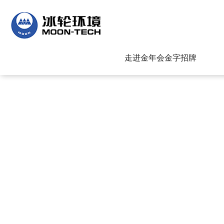
金年会|金字招牌-信誉至上
走进金年会金字招牌