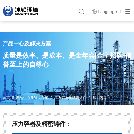
金年会|金字招牌-信誉至上
Language

产品中心及解决方案
质量是效率、是成本、是金年会|金字招牌-信
誉至上的自尊心
首页
产品中心及解决方案
压力容器及精密铸件
压力容器



压力容器及精密铸件 :